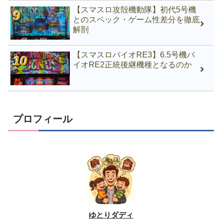
【スマスロ攻殻機動隊】初代5号機
とのスペック・ゲーム性差分を徹底
解剖
【スマスロバイオRE3】6.5号機バ
イオRE2正統後継機種となるのか
プロフィール
ゆとりダディ