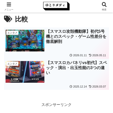
メニュー
検索
比較
【スマスロ攻殻機動隊】初代5号
エンタメ
機とのスペック・ゲーム性差分を
徹底解剖
2026.01.11
2026.05.11
【スマスロカバネリvs初代】スペ
エンタメ
ック・演出・出玉性能の3つの違
い
2025.12.14
2026.03.07
スポンサーリンク