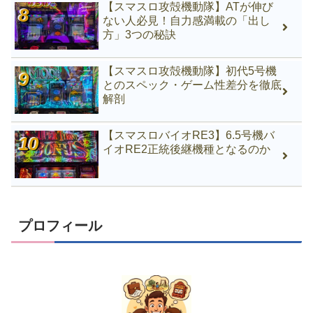
【スマスロ攻殻機動隊】ATが伸び
ない人必見！自力感満載の「出し
方」3つの秘訣
【スマスロ攻殻機動隊】初代5号機
とのスペック・ゲーム性差分を徹底
解剖
【スマスロバイオRE3】6.5号機バ
イオRE2正統後継機種となるのか
プロフィール