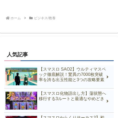
ホーム
ビジネス/教養
人気記事
【スマスロ SAO2】ウルティマスペ
ック徹底解説！驚異の7000枚突破
率を誇る出玉性能と3つの攻略要素
【スマスロ化物語出し方】蕩状態へ
移行する3ルートと最適なやめどき
【スマスロからくりサーカス2】初