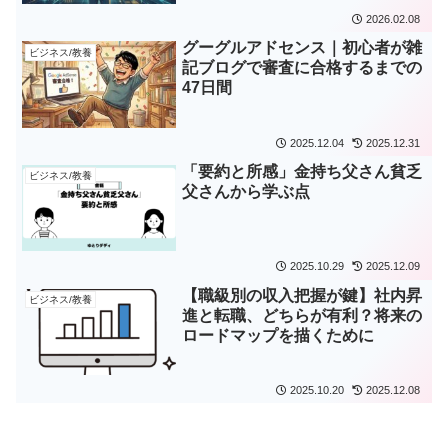
2026.02.08
グーグルアドセンス｜初心者が雑
ビジネス/教養
記ブログで審査に合格するまでの
47日間
2025.12.04
2025.12.31
「要約と所感」金持ち父さん貧乏
ビジネス/教養
父さんから学ぶ点
2025.10.29
2025.12.09
【職級別の収入把握が鍵】社内昇
ビジネス/教養
進と転職、どちらが有利？将来の
ロードマップを描くために
2025.10.20
2025.12.08