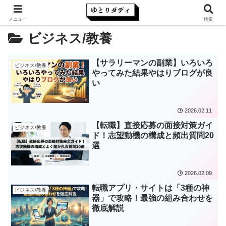
メニュー
検索
ビジネス/教養
【サラリーマンの副業】いろいろ
ビジネス/教養
やってみた結果やはりブログが良
い
2026.02.11
【転職】直接応募の面接対策ガイ
ビジネス/教養
ド！志望動機の構成と頻出質問20
選
2026.02.09
転職アプリ・サイトは「3種の神
ビジネス/教養
器」で攻略！最強の組み合わせを
徹底解説