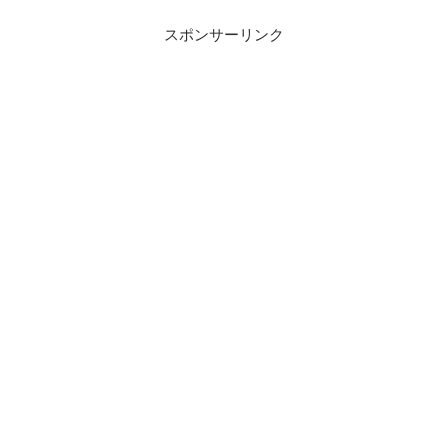
スポンサーリンク