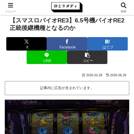
PR
メニュー
検索
【スマスロバイオRE3】6.5号機バイオRE2
正統後継機種となるのか
X
Facebook
はてブ
LINE
コピー
2026.02.28
2026.06.28
記事内に広告が含まれています。
【スマスロバイオ