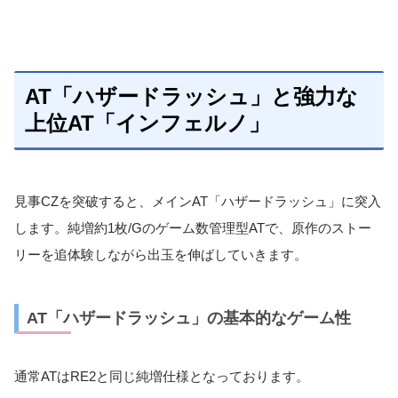
AT「ハザードラッシュ」と強力な
上位AT「インフェルノ」
見事CZを突破すると、メインAT「ハザードラッシュ」に突入
します。純増約1枚/Gのゲーム数管理型ATで、原作のストー
リーを追体験しながら出玉を伸ばしていきます。
AT「ハザードラッシュ」の基本的なゲーム性
通常ATはRE2と同じ純増仕様となっております。