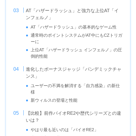
AT「ハザードラッシュ」と強力な上位AT「イ
ンフェルノ」
AT「ハザードラッシュ」の基本的なゲーム性
通常時のポイントシステムがAT中にもCZトリガ
ーに
上位AT「ハザードラッシュ インフェルノ」の圧
倒的性能
進化したボーナスジャッジ「パンデミックチャ
ンス」
ユーザーの不満を解消する「自力感染」の新仕
様
新ウィルスの登場と性能
【比較】前作バイオRE2や歴代シリーズとの違
いは？
やはり最も近いのは「バイオRE2」