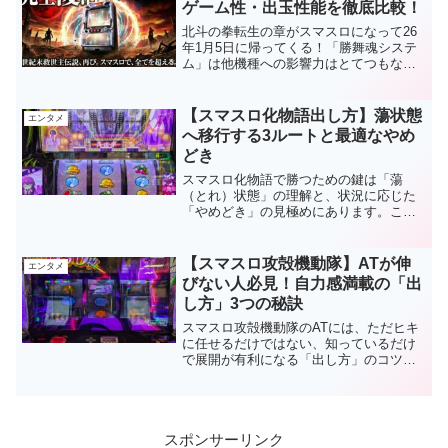
ゲーム性・出玉性能を徹底比較！
重要変更点】を解説していきます。
北斗の拳転生の章がスマスロになって26
年1月5日に帰ってくる！「勝舞魂システ
ム」は他機種への影響力はとてつもなく
大きかった北斗転生。初代とスマスロ北
斗の拳 転生の章2において、「スペッ
ク」、「ゲーム性」、「出玉性能」の徹
【スマスロ化物語出し方】蕩状態
エンタメ
底比較を行う。
へ移行する3ルートと最適なやめ
どき
スマスロ化物語で勝つための鍵は「蕩
（とれ）状態」の理解と、状況に応じた
「やめどき」の見極めにあります。この
記事を読めば、メダルの出し方のコツか
ら最適なやめどきまで、あなたの立ち回
りを劇的に改善するヒントが見つかるは
【スマスロ攻殻機動隊】ATが伸
エンタメ
ずです。
びない人必見！自力感満載の「出
し方」3つの秘訣
スマスロ攻殻機動隊のATには、ただヒキ
に任せるだけではない、知っているだけ
で展開が有利になる「出し方」のコツが
存在します。この記事では、ATが伸びず
に悩んでいるあなたのために、自力感満
載の攻殻機動隊のATを120％楽しむため
の「3つの秘訣」を徹底解説します。
スポンサーリンク