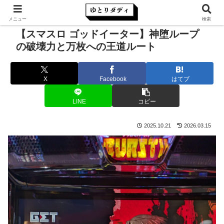
メニュー
検索
【スマスロ ゴッドイーター】神堕ループ
の破壊力と万枚への王道ルート
X
Facebook
はてブ
LINE
コピー
2025.10.21
2026.03.15