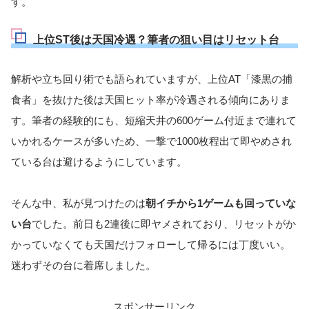
す。
上位ST後は天国冷遇？筆者の狙い目はリセット台
解析や立ち回り術でも語られていますが、上位AT「漆黒の捕
食者」を抜けた後は天国ヒット率が冷遇される傾向にありま
す。筆者の経験的にも、短縮天井の600ゲーム付近まで連れて
いかれるケースが多いため、一撃で1000枚程出て即やめされ
ている台は避けるようにしています。
そんな中、私が見つけたのは
朝イチから1ゲームも回っていな
い台
でした。前日も2連後に即ヤメされており、リセットがか
かっていなくても天国だけフォローして帰るには丁度いい。
迷わずその台に着席しました。
スポンサーリンク