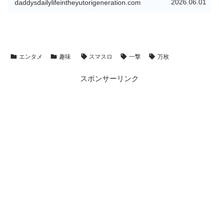
2026.06.01
daddysdailylifeintheyutorigeneration.com
エンタメ
趣味
スマスロ
一撃
万枚
スポンサーリンク