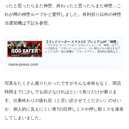
ったと思ったらまた神堕、終わったと思ったらまた神堕…こ
れが噂の神堕ループかと驚愕しました。有利切り以外の神堕
当選契機は下記を参照。
【ゴッドイーター スマスロ】プレミアムAT「神堕」
『スマスロ ゴッドイーター リザレクション』の「神堕」はフリ
ーズ発生や「リザレクションゲート」の一部などから突入するプ
レミアムAT！突入契機や「ブラックアウト」発生時の恩恵など、
詳細は本ページをチェックしてほしい。
nana-press.com
写真をたくさん撮りたかったですがそんな余裕もなく、閉店
時間までに少しでも回さなければという焦りだけが募りま
す。仕事終わりの疲れ目（と言い訳させてください）のせい
か、個人的に見えにくい青7の目押しミスや押し順ミスを連発
してしまいました。