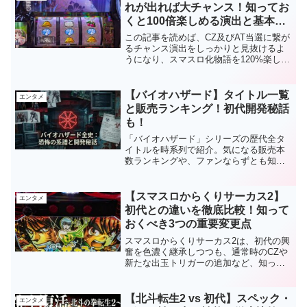
れが出れば大チャンス！知ってお
くと100倍楽しめる演出と基本の
打ち方
この記事を読めば、CZ及びAT当選に繋が
るチャンス演出をしっかりと見抜けるよ
うになり、スマスロ化物語を120%楽しめ
るようになります。あ、そういう示唆だ
ったのか、であったりそういうテーブル
管理されてたのね、という気づきになれ
【バイオハザード】タイトル一覧
エンタメ
ばと思います。
と販売ランキング！初代開発秘話
も！
「バイオハザード」シリーズの歴代全タ
イトルを時系列で紹介。気になる販売本
数ランキングや、ファンならずとも知り
たい初代の衝撃的な開発秘話を解説しま
す。この記事を読めばバイオの歴史が全
てわかります。
【スマスロからくりサーカス2】
エンタメ
初代との違いを徹底比較！知って
おくべき3つの重要変更点
スマスロからくりサーカス2は、初代の興
奮を色濃く継承しつつも、通常時のCZや
新たな出玉トリガーの追加など、知って
おくべき大きな変更点が加えられていま
す。この記事では、そんな「スマスロか
らくりサーカス2」と「初代」の違いを徹
【北斗転生2 vs 初代】スペック・
エンタメ
底比較し、特に押さえておくべき【3つの